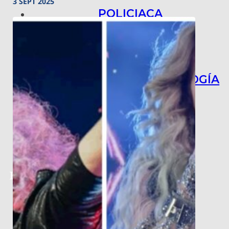
3 SEPT 2025
POLICIACA
NACIONAL
INTERNACIONAL
ARTE, CIENCIA Y TECNOLOGÍA
COLUMNAS
BAJO LA LUPA
RASTROS Y ROSTROS
VÍNCULOS ANIMALES