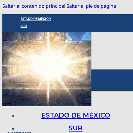
Saltar al contenido principal
Saltar al pie de página
ESTADO DE MÉXICO
SUR
POLICIACA
NACIONAL
INTERNACIONAL
ARTE, CIENCIA Y TECNOLOGÍA
COLUMNAS
BAJO LA LUPA
RASTROS Y ROSTROS
VÍNCULOS ANIMALES
ESTADO DE MÉXICO
SUR