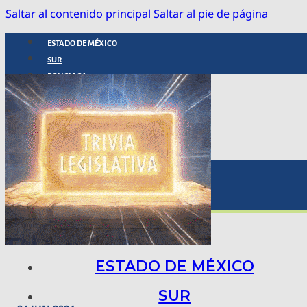
Saltar al contenido principal
Saltar al pie de página
ESTADO DE MÉXICO
SUR
POLICIACA
NACIONAL
INTERNACIONAL
ARTE, CIENCIA Y TECNOLOGÍA
COLUMNAS
BAJO LA LUPA
RASTROS Y ROSTROS
VÍNCULOS ANIMALES
ESTADO DE MÉXICO
SUR