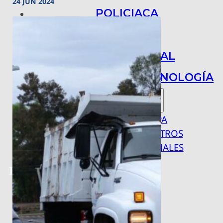
24 JUN 2024
POLICIACA
NACIONAL
INTERNACIONAL
ARTE, CIENCIA Y TECNOLOGÍA
COLUMNAS
BAJO LA LUPA
RASTROS Y ROSTROS
VÍNCULOS ANIMALES