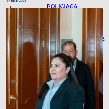
17 ENE 2025
POLICIACA
NACIONAL
INTERNACIONAL
ARTE, CIENCIA Y TECNOLOGÍA
COLUMNAS
BAJO LA LUPA
RASTROS Y ROSTROS
VÍNCULOS ANIMALES