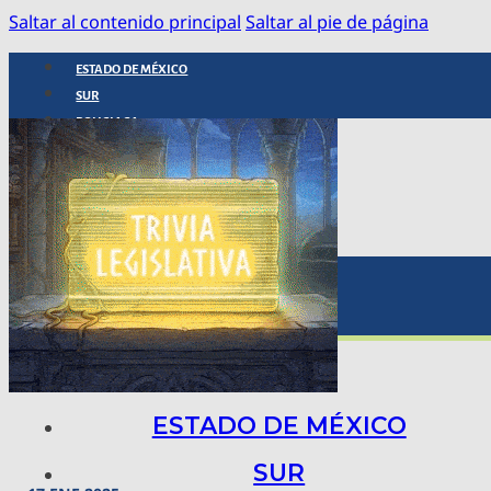
Saltar al contenido principal
Saltar al pie de página
ESTADO DE MÉXICO
SUR
POLICIACA
NACIONAL
INTERNACIONAL
ARTE, CIENCIA Y TECNOLOGÍA
COLUMNAS
BAJO LA LUPA
RASTROS Y ROSTROS
VÍNCULOS ANIMALES
ESTADO DE MÉXICO
SUR