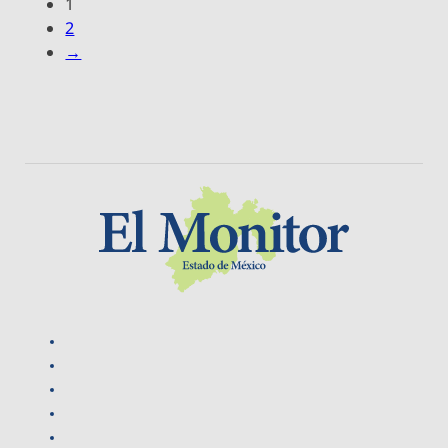
1
2
→