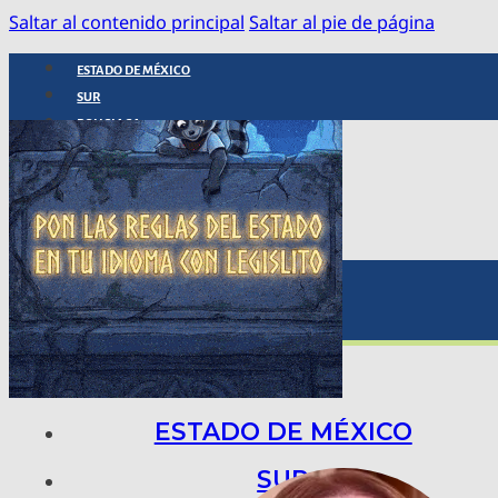
Saltar al contenido principal
Saltar al pie de página
ESTADO DE MÉXICO
SUR
POLICIACA
NACIONAL
INTERNACIONAL
ARTE, CIENCIA Y TECNOLOGÍA
COLUMNAS
BAJO LA LUPA
RASTROS Y ROSTROS
VÍNCULOS ANIMALES
ESTADO DE MÉXICO
SUR