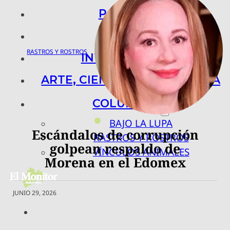
POLICIACA
NACIONAL
Ana Lilia García
RASTROS Y ROSTROS
Castelán
INTERNACIONAL
ARTE, CIENCIA Y TECNOLOGÍA
COLUMNAS
BAJO LA LUPA
Escándalos de corrupción
RASTROS Y ROSTROS
golpean respaldo de
VÍNCULOS ANIMALES
Morena en el Edomex
JUNIO 29, 2026