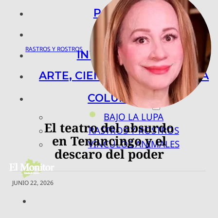
POLICIACA
NACIONAL
Ana Lilia García
RASTROS Y ROSTROS
Castelán
INTERNACIONAL
ARTE, CIENCIA Y TECNOLOGÍA
COLUMNAS
BAJO LA LUPA
El teatro del absurdo
RASTROS Y ROSTROS
en Tenancingo y el
VÍNCULOS ANIMALES
descaro del poder
JUNIO 22, 2026