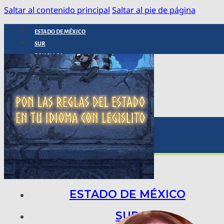
Saltar al contenido principal
Saltar al pie de página
ESTADO DE MÉXICO
SUR
POLICIACA
NACIONAL
INTERNACIONAL
ARTE, CIENCIA Y TECNOLOGÍA
COLUMNAS
BAJO LA LUPA
RASTROS Y ROSTROS
VÍNCULOS ANIMALES
ESTADO DE MÉXICO
SUR