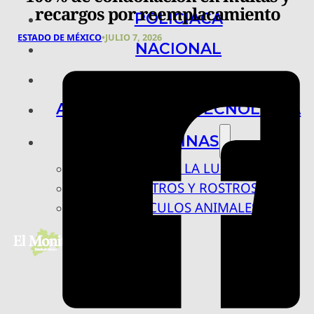
recargos por reemplacamiento
POLICIACA
ESTADO DE MÉXICO
•
JULIO 7, 2026
NACIONAL
INTERNACIONAL
ARTE, CIENCIA Y TECNOLOGÍA
COLUMNAS
BAJO LA LUPA
RASTROS Y ROSTROS
VÍNCULOS ANIMALES