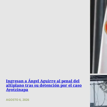
Ingresan a Ángel Aguirre al penal del
altiplano tras su detención por el caso
Ayotzinapa
AGOSTO 6, 2026