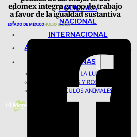
edomex integra grupo de trabajo
POLICIACA
a favor de la igualdad sustantiva
NACIONAL
ESTADO DE MÉXICO
•
JULIO 3, 2026
INTERNACIONAL
ARTE, CIENCIA Y TECNOLOGÍA
COLUMNAS
BAJO LA LUPA
RASTROS Y ROSTROS
VÍNCULOS ANIMALES