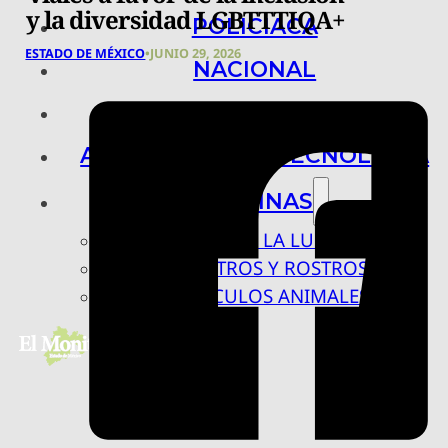
y la diversidad LGBTTTIQA+
POLICIACA
ESTADO DE MÉXICO
•
JUNIO 29, 2026
NACIONAL
INTERNACIONAL
ARTE, CIENCIA Y TECNOLOGÍA
COLUMNAS
BAJO LA LUPA
RASTROS Y ROSTROS
VÍNCULOS ANIMALES