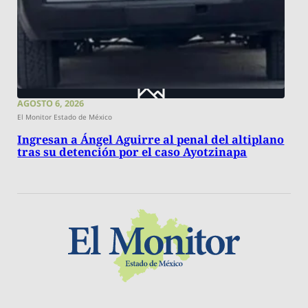
AGOSTO 6, 2026
El Monitor Estado de México
Ingresan a Ángel Aguirre al penal del altiplano
tras su detención por el caso Ayotzinapa