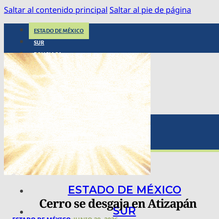
Saltar al contenido principal
Saltar al pie de página
ESTADO DE MÉXICO
SUR
POLICIACA
NACIONAL
INTERNACIONAL
ARTE, CIENCIA Y TECNOLOGÍA
COLUMNAS
BAJO LA LUPA
RASTROS Y ROSTROS
VÍNCULOS ANIMALES
ESTADO DE MÉXICO
Cerro se desgaja en Atizapán
SUR