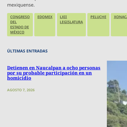
mexiquense.
CONGRESO
EDOMEX
LXII
PELUCHE
XONAC
DEL
LEGISLATURA
ESTADO DE
MÉXICO
ÚLTIMAS ENTRADAS
Detienen en Naucalpan a ocho personas
por su probable participación en un
homicidio
AGOSTO 7, 2026