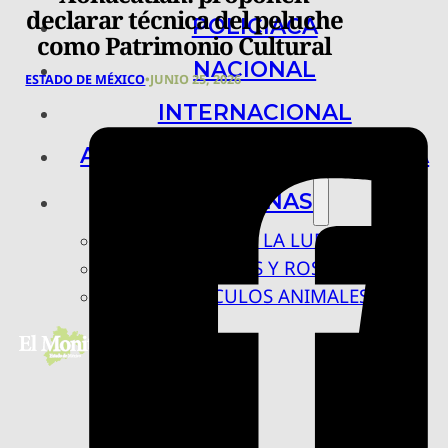
declarar técnica del peluche
POLICIACA
como Patrimonio Cultural
NACIONAL
ESTADO DE MÉXICO
•
JUNIO 25, 2026
INTERNACIONAL
ARTE, CIENCIA Y TECNOLOGÍA
COLUMNAS
BAJO LA LUPA
RASTROS Y ROSTROS
VÍNCULOS ANIMALES