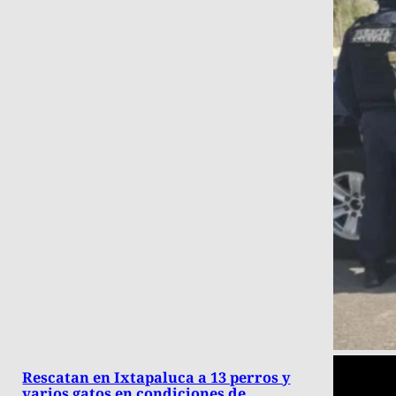
Rescatan en Ixtapaluca a 13 perros y
varios gatos en condiciones de