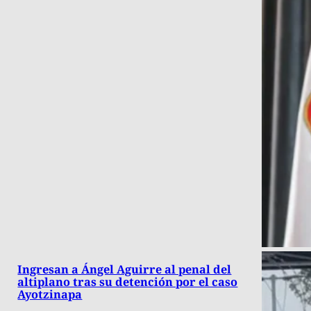
Ingresan a Ángel Aguirre al penal del
altiplano tras su detención por el caso
Ayotzinapa