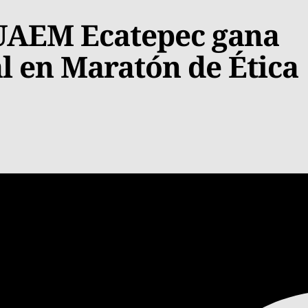
 UAEM Ecatepec gana
al en Maratón de Ética