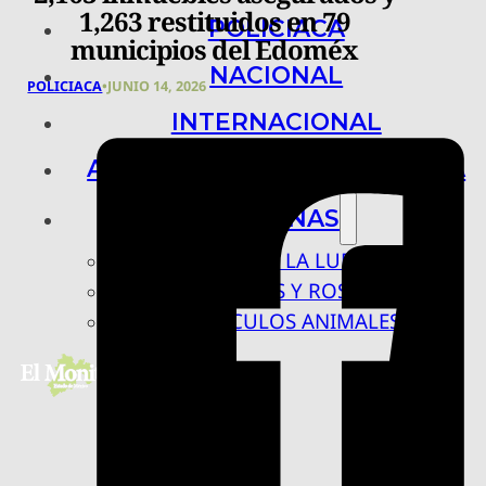
1,263 restituidos en 79
POLICIACA
municipios del Edoméx
NACIONAL
POLICIACA
•
JUNIO 14, 2026
INTERNACIONAL
ARTE, CIENCIA Y TECNOLOGÍA
COLUMNAS
BAJO LA LUPA
RASTROS Y ROSTROS
VÍNCULOS ANIMALES