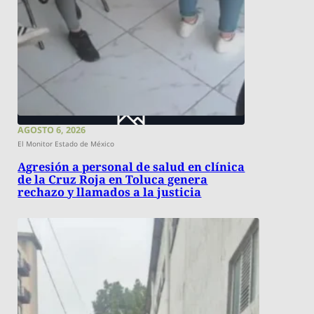
AGOSTO 6, 2026
El Monitor Estado de México
Agresión a personal de salud en clínica
de la Cruz Roja en Toluca genera
rechazo y llamados a la justicia