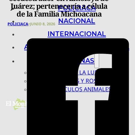
Juárez; pertenecería a célula
POLICIACA
de la Familia Michoacana
NACIONAL
POLICIACA
•
JUNIO 8, 2026
INTERNACIONAL
ARTE, CIENCIA Y TECNOLOGÍA
COLUMNAS
BAJO LA LUPA
RASTROS Y ROSTROS
VÍNCULOS ANIMALES