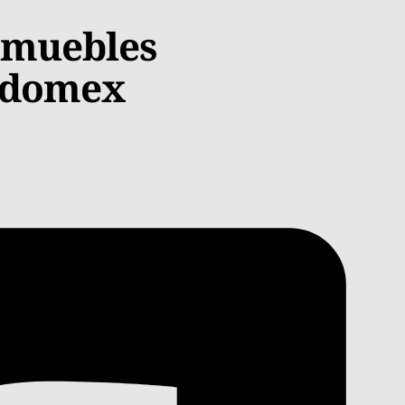
inmuebles
 Edomex