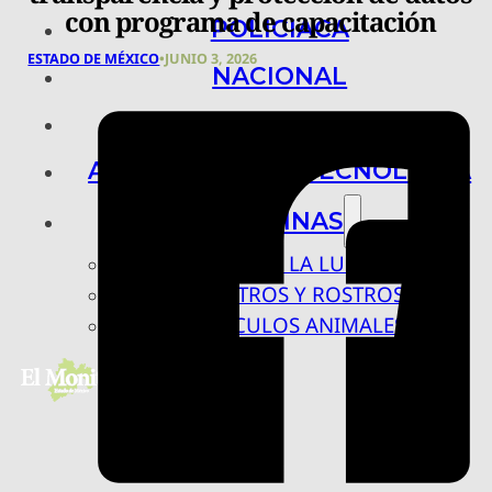
con programa de capacitación
POLICIACA
ESTADO DE MÉXICO
•
JUNIO 3, 2026
NACIONAL
INTERNACIONAL
ARTE, CIENCIA Y TECNOLOGÍA
COLUMNAS
BAJO LA LUPA
RASTROS Y ROSTROS
VÍNCULOS ANIMALES