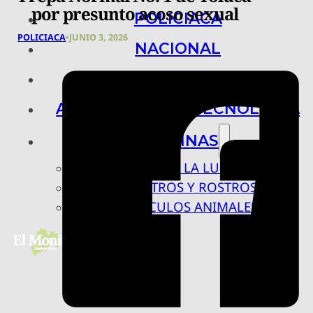
por presunto acoso sexual
POLICIACA
POLICIACA
•
JUNIO 3, 2026
NACIONAL
INTERNACIONAL
ARTE, CIENCIA Y TECNOLOGÍA
COLUMNAS
BAJO LA LUPA
RASTROS Y ROSTROS
VÍNCULOS ANIMALES