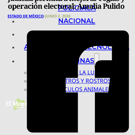
operación electoral: Amalia Pulido
POLICIACA
ESTADO DE MÉXICO
•
JUNIO 2, 2026
NACIONAL
INTERNACIONAL
ARTE, CIENCIA Y TECNOLOGÍA
COLUMNAS
BAJO LA LUPA
RASTROS Y ROSTROS
VÍNCULOS ANIMALES