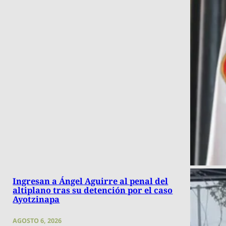
Ingresan a Ángel Aguirre al penal del
altiplano tras su detención por el caso
Ayotzinapa
AGOSTO 6, 2026