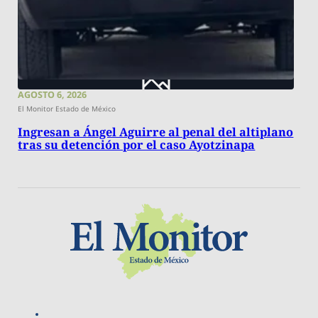
AGOSTO 6, 2026
El Monitor Estado de México
Ingresan a Ángel Aguirre al penal del altiplano
tras su detención por el caso Ayotzinapa