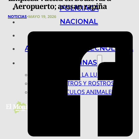
Aeropuerto; acusan rapiña
POLICIACA
NOTICIAS
•
MAYO 19, 2026
NACIONAL
INTERNACIONAL
ARTE, CIENCIA Y TECNOLOGÍA
COLUMNAS
BAJO LA LUPA
RASTROS Y ROSTROS
VÍNCULOS ANIMALES