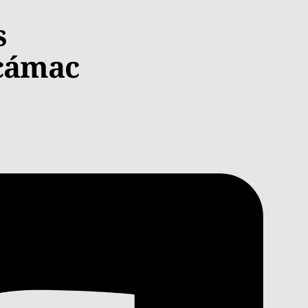
s
ecámac