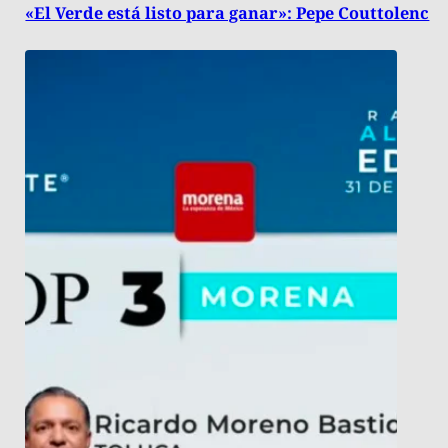
«El Verde está listo para ganar»: Pepe Couttolenc