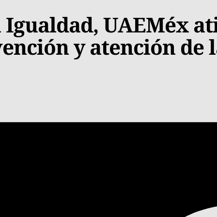
a Igualdad, UAEMéx at
vención y atención de l