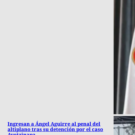
Ingresan a Ángel Aguirre al penal del
altiplano tras su detención por el caso
Ayotzinapa