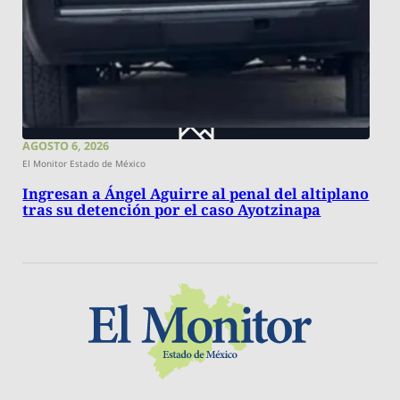
AGOSTO 6, 2026
El Monitor Estado de México
Ingresan a Ángel Aguirre al penal del altiplano
tras su detención por el caso Ayotzinapa