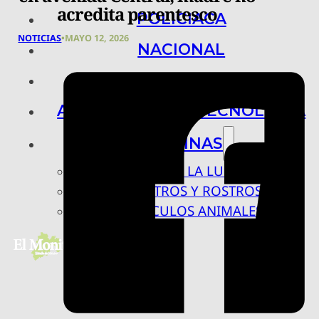
acredita parentesco
POLICIACA
NOTICIAS
•
MAYO 12, 2026
NACIONAL
INTERNACIONAL
ARTE, CIENCIA Y TECNOLOGÍA
COLUMNAS
BAJO LA LUPA
RASTROS Y ROSTROS
VÍNCULOS ANIMALES