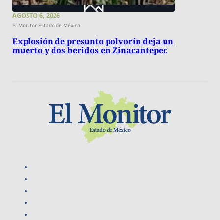
AGOSTO 6, 2026
El Monitor Estado de México
Explosión de presunto polvorín deja un
muerto y dos heridos en Zinacantepec