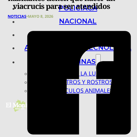
viacrucis para ser atendidos
POLICIACA
NOTICIAS
•
MAYO 8, 2026
NACIONAL
INTERNACIONAL
ARTE, CIENCIA Y TECNOLOGÍA
COLUMNAS
BAJO LA LUPA
RASTROS Y ROSTROS
VÍNCULOS ANIMALES