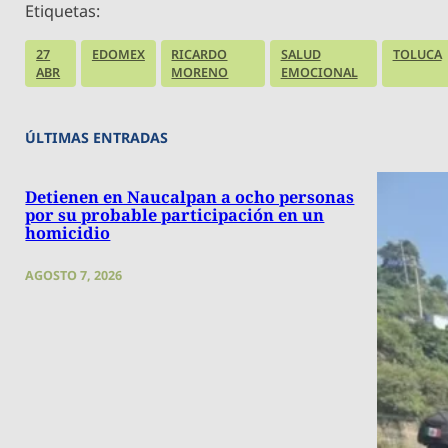
Etiquetas:
27
EDOMEX
RICARDO
SALUD
TOLUCA
ABR
MORENO
EMOCIONAL
ÚLTIMAS ENTRADAS
Detienen en Naucalpan a ocho personas
por su probable participación en un
homicidio
AGOSTO 7, 2026