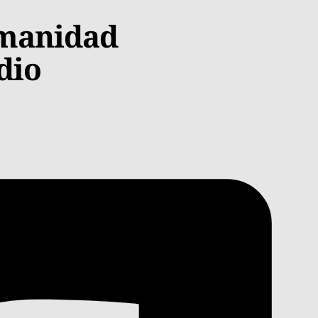
umanidad
dio