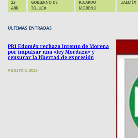
22
GOBIERNO DE
RICARDO
UAEMÉX
ABR
TOLUCA
MORENO
ÚLTIMAS ENTRADAS
PRI Edoméx rechaza intento de Morena
por impulsar una «ley Mordaza» y
censurar la libertad de expresión
AGOSTO 5, 2026