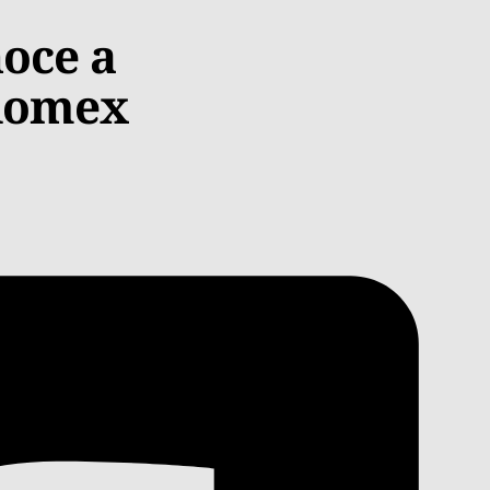
noce a
Edomex