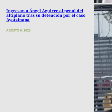
Ingresan a Ángel Aguirre al penal del
altiplano tras su detención por el caso
Ayotzinapa
AGOSTO 6, 2026