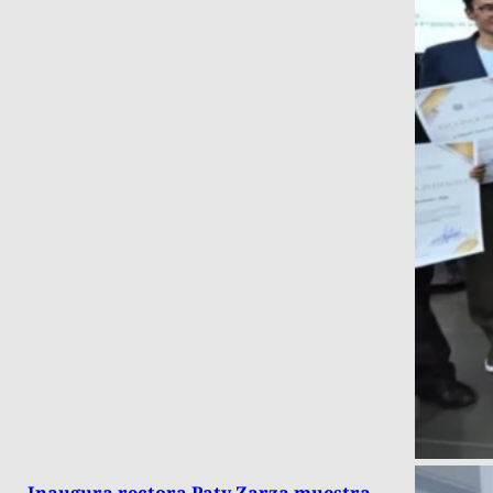
Inaugura rectora Paty Zarza muestra