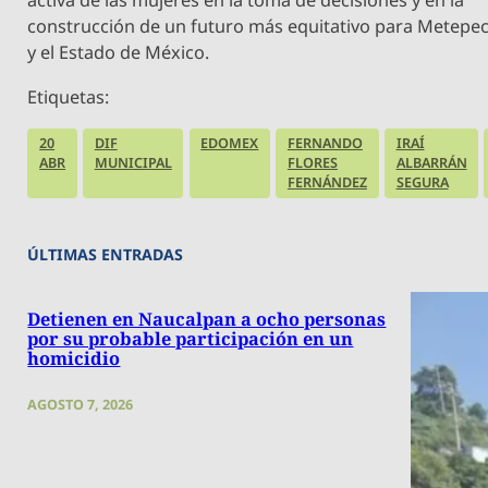
activa de las mujeres en la toma de decisiones y en la
construcción de un futuro más equitativo para Metepe
y el Estado de México.
Etiquetas:
20
DIF
EDOMEX
FERNANDO
IRAÍ
ABR
MUNICIPAL
FLORES
ALBARRÁN
FERNÁNDEZ
SEGURA
ÚLTIMAS ENTRADAS
Detienen en Naucalpan a ocho personas
por su probable participación en un
homicidio
AGOSTO 7, 2026