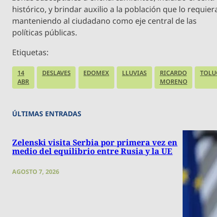
histórico, y brindar auxilio a la población que lo requier
manteniendo al ciudadano como eje central de las
políticas públicas.
Etiquetas:
14
DESLAVES
EDOMEX
LLUVIAS
RICARDO
TOLU
ABR
MORENO
ÚLTIMAS ENTRADAS
Zelenski visita Serbia por primera vez en
medio del equilibrio entre Rusia y la UE
AGOSTO 7, 2026