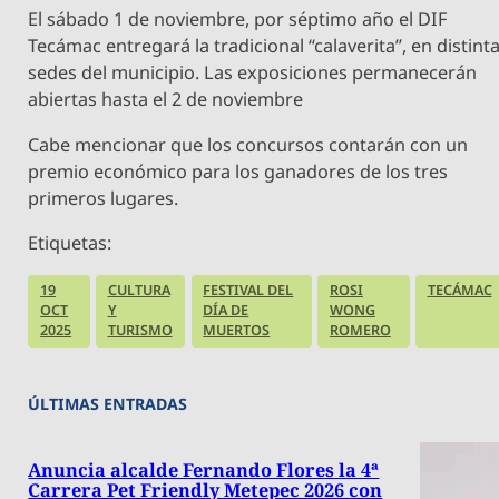
El sábado 1 de noviembre, por séptimo año el DIF
Tecámac entregará la tradicional “calaverita”, en distint
sedes del municipio. Las exposiciones permanecerán
abiertas hasta el 2 de noviembre
Cabe mencionar que los concursos contarán con un
premio económico para los ganadores de los tres
primeros lugares.
Etiquetas:
19
CULTURA
FESTIVAL DEL
ROSI
TECÁMAC
OCT
Y
DÍA DE
WONG
2025
TURISMO
MUERTOS
ROMERO
ÚLTIMAS ENTRADAS
Anuncia alcalde Fernando Flores la 4ª
Carrera Pet Friendly Metepec 2026 con