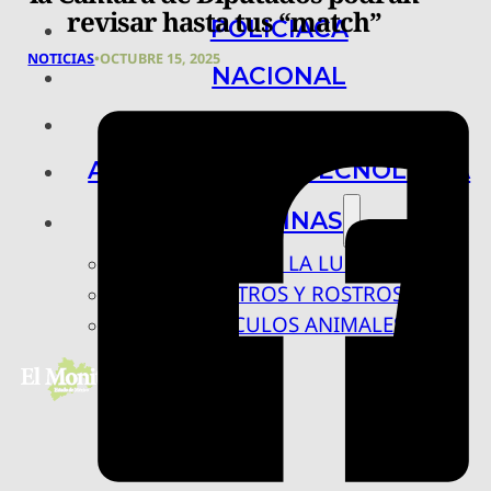
revisar hasta tus “match”
POLICIACA
NOTICIAS
•
OCTUBRE 15, 2025
NACIONAL
INTERNACIONAL
ARTE, CIENCIA Y TECNOLOGÍA
COLUMNAS
BAJO LA LUPA
RASTROS Y ROSTROS
VÍNCULOS ANIMALES