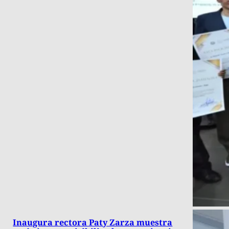
Inaugura rectora Paty Zarza muestra