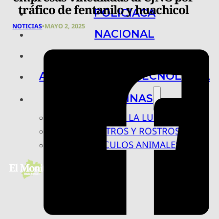
tráfico de fentanilo y huachicol
POLICIACA
NOTICIAS
•
MAYO 2, 2025
NACIONAL
INTERNACIONAL
ARTE, CIENCIA Y TECNOLOGÍA
COLUMNAS
BAJO LA LUPA
RASTROS Y ROSTROS
VÍNCULOS ANIMALES