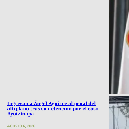
Ingresan a Ángel Aguirre al penal del
altiplano tras su detención por el caso
Ayotzinapa
AGOSTO 6, 2026