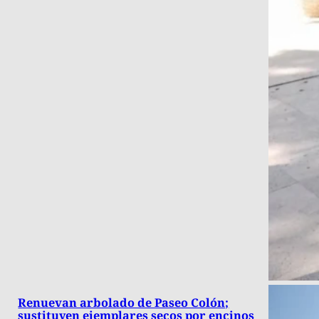
Renuevan arbolado de Paseo Colón;
sustituyen ejemplares secos por encinos