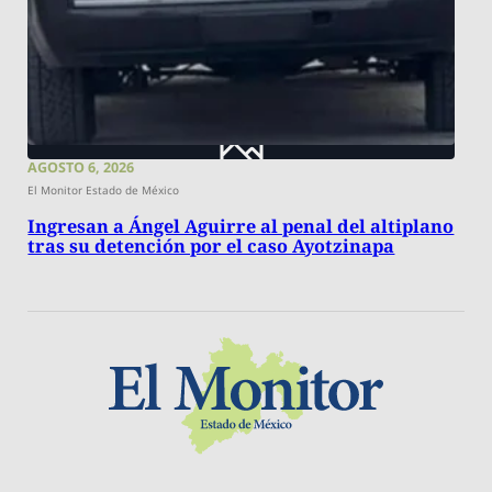
AGOSTO 6, 2026
El Monitor Estado de México
Ingresan a Ángel Aguirre al penal del altiplano
tras su detención por el caso Ayotzinapa