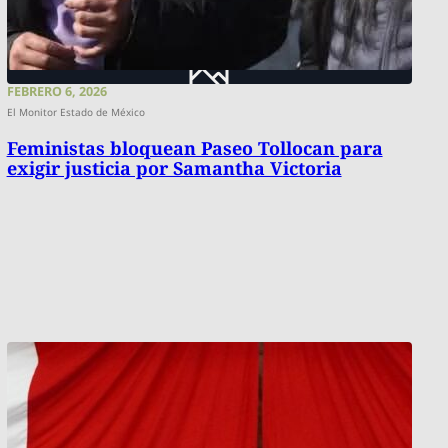
FEBRERO 6, 2026
El Monitor Estado de México
Feministas bloquean Paseo Tollocan para
exigir justicia por Samantha Victoria