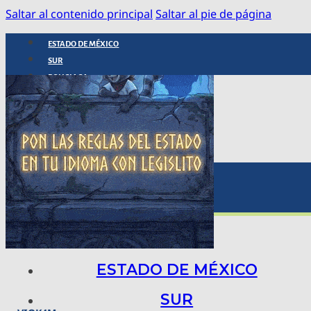
Saltar al contenido principal
Saltar al pie de página
ESTADO DE MÉXICO
SUR
POLICIACA
NACIONAL
INTERNACIONAL
ARTE, CIENCIA Y TECNOLOGÍA
COLUMNAS
BAJO LA LUPA
RASTROS Y ROSTROS
VÍNCULOS ANIMALES
ESTADO DE MÉXICO
SUR