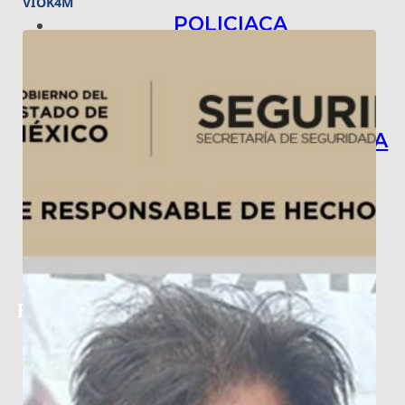
VIOK4M
POLICIACA
NACIONAL
INTERNACIONAL
ARTE, CIENCIA Y TECNOLOGÍA
COLUMNAS
BAJO LA LUPA
RASTROS Y ROSTROS
VÍNCULOS ANIMALES