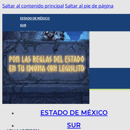
Saltar al contenido principal
Saltar al pie de página
ESTADO DE MÉXICO
SUR
POLICIACA
NACIONAL
INTERNACIONAL
ARTE, CIENCIA Y TECNOLOGÍA
COLUMNAS
BAJO LA LUPA
RASTROS Y ROSTROS
VÍNCULOS ANIMALES
ESTADO DE MÉXICO
SUR