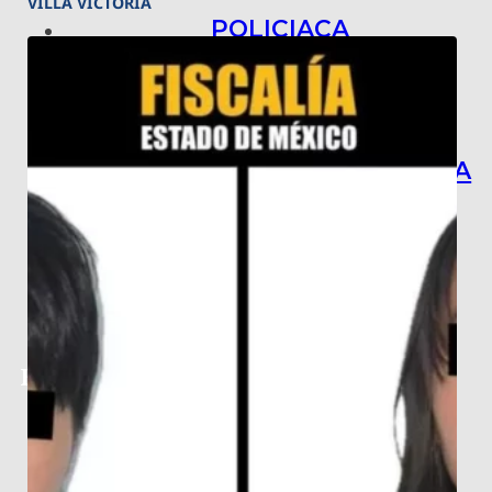
VILLA VICTORIA
POLICIACA
NACIONAL
INTERNACIONAL
ARTE, CIENCIA Y TECNOLOGÍA
COLUMNAS
BAJO LA LUPA
RASTROS Y ROSTROS
VÍNCULOS ANIMALES