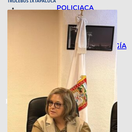
TROLEBÚS IXTAPALUCA
POLICIACA
NACIONAL
INTERNACIONAL
ARTE, CIENCIA Y TECNOLOGÍA
COLUMNAS
BAJO LA LUPA
RASTROS Y ROSTROS
VÍNCULOS ANIMALES