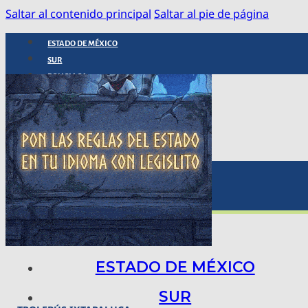
Saltar al contenido principal
Saltar al pie de página
ESTADO DE MÉXICO
SUR
POLICIACA
NACIONAL
INTERNACIONAL
ARTE, CIENCIA Y TECNOLOGÍA
COLUMNAS
BAJO LA LUPA
RASTROS Y ROSTROS
VÍNCULOS ANIMALES
ESTADO DE MÉXICO
SUR