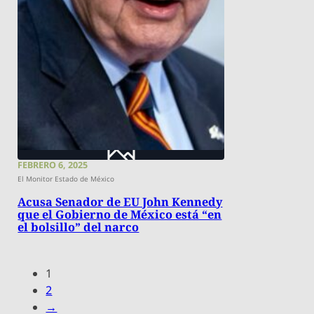
FEBRERO 6, 2025
El Monitor Estado de México
Acusa Senador de EU John Kennedy
que el Gobierno de México está “en
el bolsillo” del narco
1
2
→