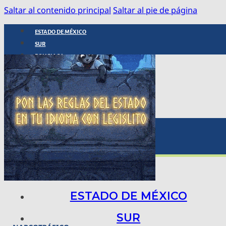
Saltar al contenido principal
Saltar al pie de página
ESTADO DE MÉXICO
SUR
POLICIACA
NACIONAL
INTERNACIONAL
ARTE, CIENCIA Y TECNOLOGÍA
COLUMNAS
BAJO LA LUPA
RASTROS Y ROSTROS
VÍNCULOS ANIMALES
ESTADO DE MÉXICO
SUR