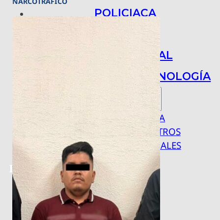
NARCOTRÁFICO
POLICIACA
NACIONAL
INTERNACIONAL
ARTE, CIENCIA Y TECNOLOGÍA
COLUMNAS
BAJO LA LUPA
RASTROS Y ROSTROS
VÍNCULOS ANIMALES