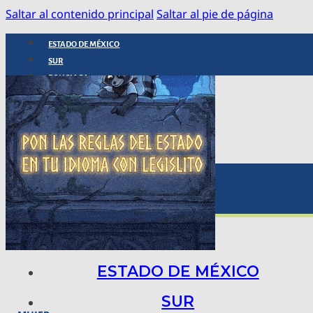
Saltar al contenido principal
Saltar al pie de página
ESTADO DE MÉXICO
SUR
POLICIACA
NACIONAL
INTERNACIONAL
ARTE, CIENCIA Y TECNOLOGÍA
COLUMNAS
BAJO LA LUPA
RASTROS Y ROSTROS
VÍNCULOS ANIMALES
ESTADO DE MÉXICO
SUR